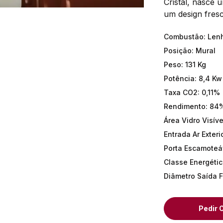
Cristal, nasce
um design fresc
Combustão
:
Len
Posição
:
Mural
Peso
:
131 Kg
Potência
:
8,4 Kw
Taxa CO2
:
0,11%
Rendimento
:
84
Área Vidro Visíve
Entrada Ar Exter
Porta Escamoteá
Classe Energéti
Diâmetro Saída 
Pedir