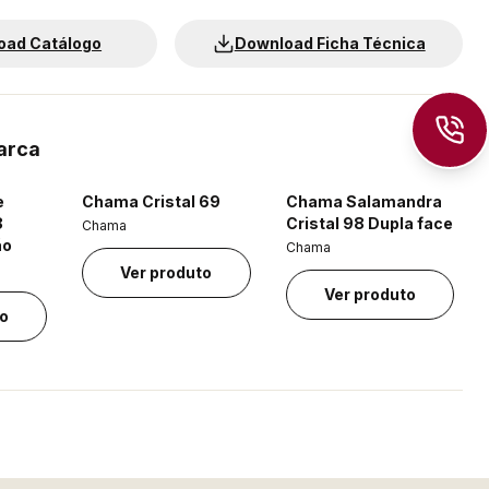
oad Catálogo
Download Ficha Técnica
arca
e
Chama Cristal 69
Chama Salamandra
8
Cristal 98 Dupla face
Chama
ão
Chama
Ver produto
Ver produto
to