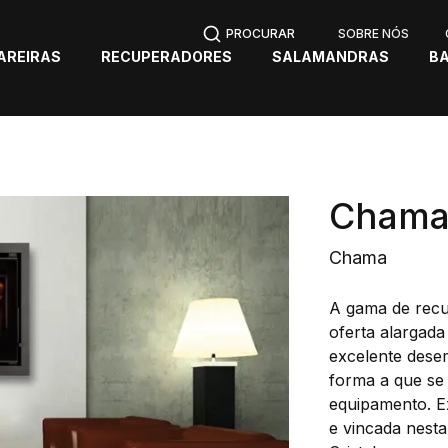
SOBRE NÓS
AREIRAS
RECUPERADORES
SALAMANDRAS
B
Chama 
Chama
A gama de recu
oferta alargada
excelente dese
forma a que se 
equipamento. E
e vincada nest