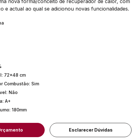
 uma nova forma/conceito de recuperador de calor, com
o e actual ao qual se adicionou novas funcionalidades.
ha
%
l
:
72x48 cm
ior Combustão
:
Sim
vel
:
Não
ca
:
A+
Fumo
:
180mm
 Orçamento
Esclarecer Dúvidas