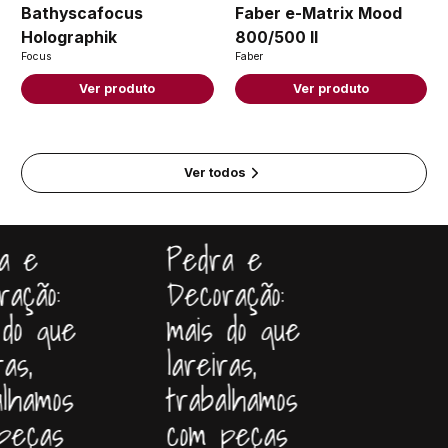
Bathyscafocus
Faber e-Matrix Mood
Holographik
800/500 II
Focus
Faber
Ver produto
Ver produto
Ver todos
a e
Pedra e
ação:
Decoração:
do que
mais do que
as,
lareiras,
lhamos
trabalhamos
peças
com peças