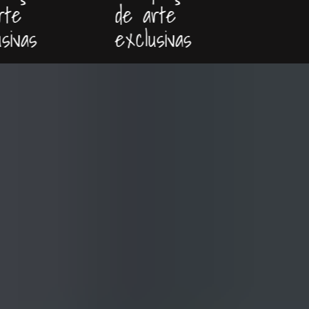
te
de arte
sivas
exclusivas