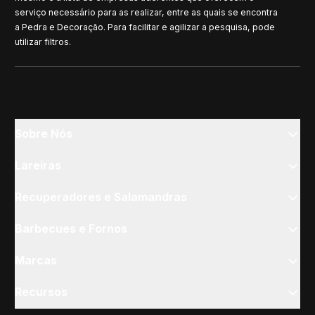
serviço necessário para as realizar, entre as quais se encontra
a Pedra e Decoração. Para facilitar e agilizar a pesquisa, pode
utilizar filtros.
Sobre Nós
Lareiras
Recuperadores e Salamandras
Barbecues e Fornos
Marcas
Recursos