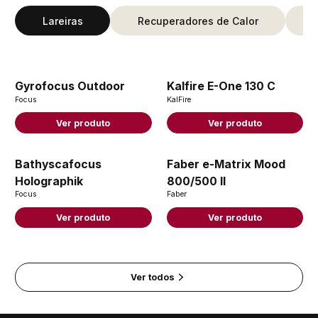
Lareiras
Recuperadores de Calor
Gyrofocus Outdoor
Kalfire E-One 130 C
Focus
KalFire
Ver produto
Ver produto
Bathyscafocus
Faber e-Matrix Mood
Holographik
800/500 II
Focus
Faber
Ver produto
Ver produto
Ver todos