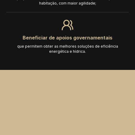
habitação, com maior agilidade;
Beneficiar de apoios governamentais
que permitem obter as melhores soluções de eficiência
energética e hídrica.
rquê escolher a Pedra e Decoração
mo parceiro no Casa+?
 a melhoria de desempenho energético e hídrico do imóvel, e
base na informação registada pelos proprietários e nos seus
dos de propostas, apresentamos soluções em algumas das
s mais importantes, como a Climatização, o Aquecimento e as