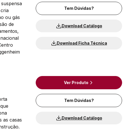
a suspensa
Tem Dúvidas?
cria
no ou gás
ssão de
Download Catálogo
tamentos,
rnacional
Download Ficha Técnica
Centro
uggenheim
Ver Produto
orta
Tem Dúvidas?
 que
ona
Download Catálogo
s as casas
nstrução.