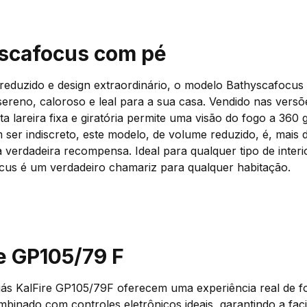
scafocus com pé
reduzido e design extraordinário, o modelo Bathyscafocus
ereno, caloroso e leal para a sua casa. Vendido nas versõ
ta lareira fixa e giratória permite uma visão do fogo a 360 
 ser indiscreto, este modelo, de volume reduzido, é, mais
a verdadeira recompensa. Ideal para qualquer tipo de interi
cus é um verdadeiro chamariz para qualquer habitação.
re GP105/79 F
gás KalFire GP105/79F oferecem uma experiência real de f
binado com controles eletrônicos ideais, garantindo a faci