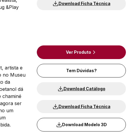
ealista,
Download Ficha Técnica
lug &Play
Ver Produto
 artista e
Tem Dúvidas?
ão no Museu
to da
oetanol dá
Download Catálogo
de chaminé
 agora ser
Download Ficha Técnica
omo um
 um
bida.
Download Modelo 3D