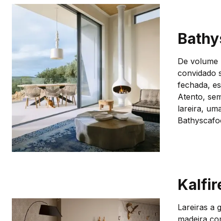
Bathy
De volume 
convidado s
fechada, es
Atento, sem
lareira, um
Bathyscafo
Kalfi
Lareiras a 
madeira com