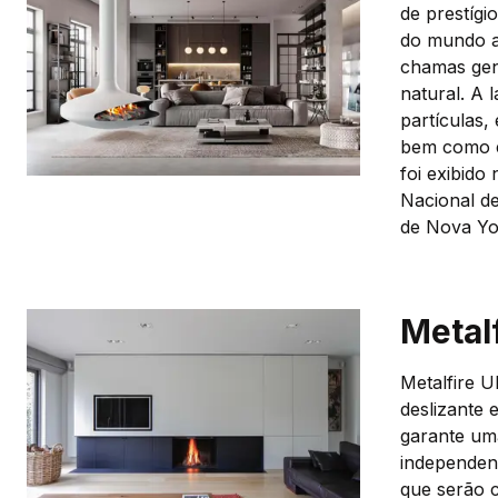
de prestígi
do mundo a
chamas gen
natural. A 
partículas,
bem como em
foi exibid
Nacional d
de Nova Yo
Metal
Metalfire U
deslizante
garante uma
independen
que serão 