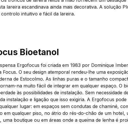
Os troncos de lareira feitos à mão fornecem um destaque r
ta lareira escandinava ainda mais decorativa. A solução P
ontrolo intuitivo e fácil da lareira.
ocus Bioetanol
uspensa Ergofocus foi criada em 1983 por Dominique Imbert,
a Focus. O seu design atemporal rendeu-lhe uma exposiç
derna de Estocolmo. As linhas puras e o tamanho compac
ornam-na muito fácil de integrar em qualquer espaço. O bi
berdade às possibilidades de instalação. Sem necessidade 
da instalação e ligação que isso exigiria. A Ergofocus pode
 qualquer lugar: em espaços sem condutas de chaminé, c
o em qualquer piso, no átrio do rés-do-chão de um hotel,
, uma boutique ou em áreas onde a queima de lenha é proi