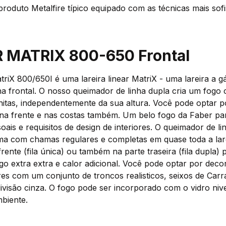
roduto Metalfire típico equipado com as técnicas mais sofi
 MATRIX 800-650 Frontal
riX 800/650I é uma lareira linear MatriX - uma lareira a g
a frontal. O nosso queimador de linha dupla cria um fogo
itas, independentemente da sua altura. Você pode optar p
na frente e nas costas também. Um belo fogo da Faber pa
oais e requisitos de design de interiores. O queimador de li
ma com chamas regulares e completas em quase toda a lar
rente (fila única) ou também na parte traseira (fila dupla)
ogo extra extra e calor adicional. Você pode optar por deco
res com um conjunto de troncos realisticos, seixos de Carr
ivisão cinza. O fogo pode ser incorporado com o vidro niv
biente.