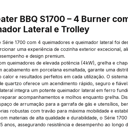
ater BBQ S1700 – 4 Burner co
ador Lateral e Trolley
 Série 1700 com 4 queimadores e queimador lateral foi de
cionar uma experiência de cozinha exterior excecional, al
desempenho e design premium.
om queimadores de elevada potência (4kW), grelha e chap
m acabamento em porcelana esmaltada, garante uma distri
 calor e resultados perfeitos em cada utilização. O sistema
 de quartzo oferece um acendimento rápido, seguro e fiável
lateral integra um potente queimador lateral em ferro fund
 preparar acompanhamentos e molhos enquanto grelha. Dis
spaço de arrumação para a garrafa de gás e utensílios, b
órias robustas com travão para máxima mobilidade e estabil
om materiais de alta qualidade e durabilidade, o Série 1700 
e 5 anos, assegurando resistência e desempenho ao longo 