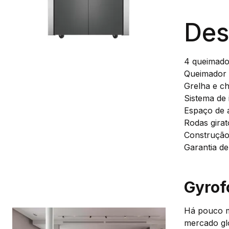
Des
4 queimador
Queimador 
Grelha e c
Sistema de 
Espaço de 
Rodas girat
Construção
Garantia de
Gyrof
Há pouco ma
mercado glo