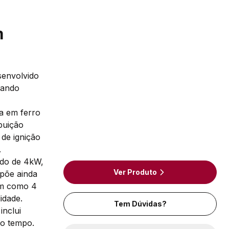
m
senvolvido
iando
a em ferro
buição
 de ignição
.
ido de 4kW,
Ver Produto
põe ainda
em como 4
idade.
Tem Dúvidas?
inclui
do tempo.