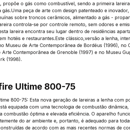
o, propõe o gás como combustível, sendo a primeira lareir
 gás.Uma peça de arte com design patenteado e inovador, 
uínas sobre troncos cerâmicos, alimentado a gás - propa
lareira controla-se por controle remoto, sem odores e emi
 esta lareira encontra seu lugar dentro de residências apar
 hotéis e restaurantes.Este clássico,versão a lenha, inte
o no Museu de Arte Contemporânea de Bordéus (1996), no 
e Arte Contemporânea de Grenoble (1997) e no Museu G
rk (1998).
fire Ultime 800-75
ltime 800-75: Esta nova geração de lareiras a lenha com p
 está equipada com uma tecnologia de combustão dinâmica,
 combustão óptima e elevada eficiência. O aparelho funci
temente do ar ambiente e, portanto, é adequado para toda
construídas de acordo com as mais recentes normas de co