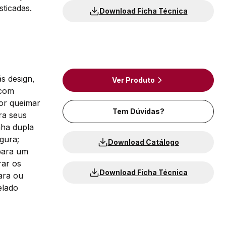
sticadas.
Download Ficha Técnica
ás design,
Ver Produto
 com
or queimar
Tem Dúvidas?
ra seus
nha dupla
gura;
Download Catálogo
 para um
rar os
Download Ficha Técnica
ara ou
elado