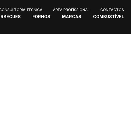
CONSULTORIA TÉCNICA
ÁREA PROFISSIONAL
CONTACTOS
ARBECUES
FORNOS
MARCAS
COMBUSTÍVEL
Consultoria Técnica, que pode conhecer