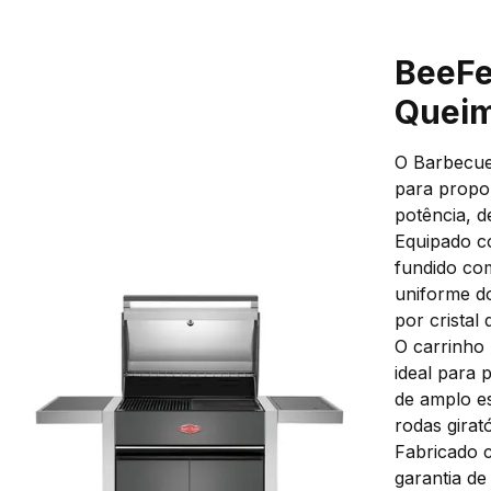
BeeFe
Queim
O Barbecue
para propor
potência, 
Equipado c
fundido co
uniforme do
por cristal
O carrinho 
ideal para
de amplo e
rodas girat
Fabricado c
garantia d