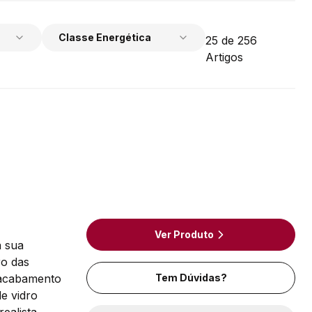
Classe Energética
25
de
256
Artigos
Ver Produto
a sua
ro das
 acabamento
Tem Dúvidas?
e vidro