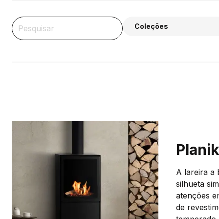
Coleções
Plani
A lareira a
silhueta si
atenções e
de revestim