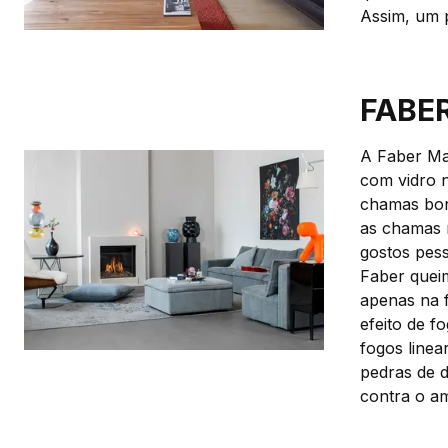
Assim, um p
FABER
A Faber Mat
com vidro n
chamas bon
as chamas 
gostos pess
Faber quei
apenas na f
efeito de f
fogos linea
pedras de d
contra o am