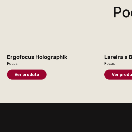
Po
Ergofocus Holographik
Lareira a
Focus
Focus
Ver produto
Ver produ