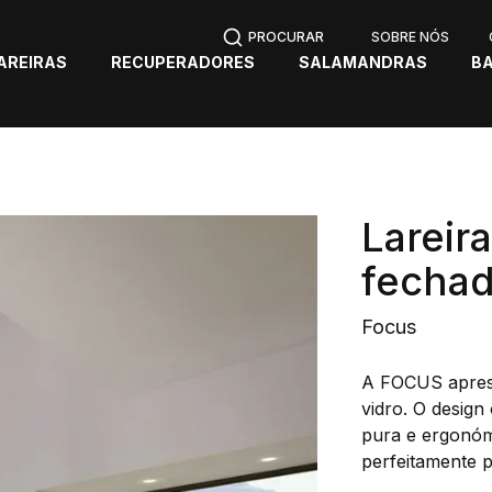
SOBRE NÓS
AREIRAS
RECUPERADORES
SALAMANDRAS
B
Lareir
fecha
Focus
A FOCUS apres
vidro. O desig
pura e ergonóm
perfeitamente 