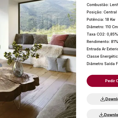
Combustão
:
Len
Posição
:
Central
Potência
:
18 Kw
Diâmetro
:
110 Cm
Taxa CO2
:
0,85%
Rendimento
:
81
Entrada Ar Exter
Classe Energéti
Diâmetro Saída 
Pedir
Downl
Downlo