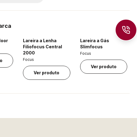
arca
door
Lareira a Lenha
Lareira a Gás
Filiofocus Central
Slimfocus
2000
Focus
Focus
to
Ver produto
Ver produto