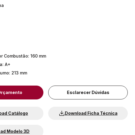
ha
%
ior Combustão
:
160 mm
ca
:
A+
Fumo
:
213 mm
 Orçamento
Esclarecer Dúvidas
oad Catálogo
Download Ficha Técnica
ad Modelo 3D