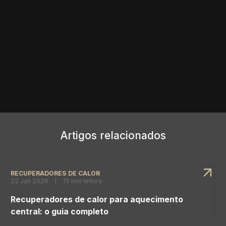
tem dúvidas que gostaria de esclarecer? Os especialistas da
Pedra e Decoração podem tirar todas as dúvidas na
comparação de modelos. Peça também um orçamento, sem
compromisso. Assim terá todos os elementos para tomar a
decisão certa.
Artigos relacionados
RECUPERADORES DE CALOR
22 Jan 2026
15
min
leitura
Recuperadores de calor para aquecimento
central: o guia completo